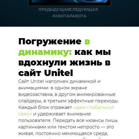
ПРЕДЫДУЩАЯ
СЛЕДУЮЩАЯ
РАБОТА
РАБОТА
Погружение
в
динамику:
как мы
вдохнули жизнь в
сайт Unitel
Сайт Unitel наполнен динамикой и
анимациями: в одном экране
видеозаставка, в другом анимированные
слайдеры, в третьем эффектные переходы.
Каждый блок отражает
идею глобальной
связи
и удерживает внимание
пользователя. Передать все нюансы лишь
картинками или текстом непросто — это
живая, постоянно меняющаяся среда,