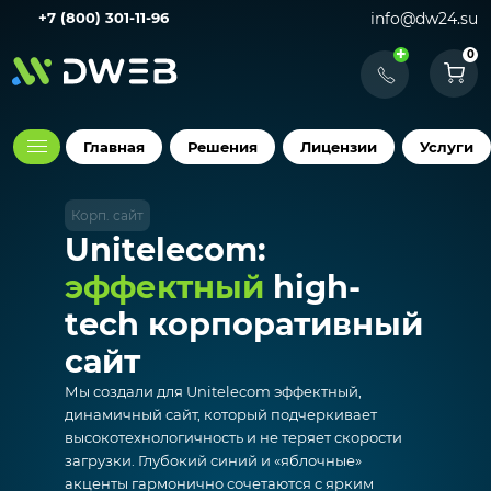
+7 (800) 301-11-96
info@dw24.su
+
0
Главная
Решения
Лицензии
Услуги
Корп. сайт
Unitelecom:
эффектный
high-
tech корпоративный
сайт
Мы создали для Unitelecom эффектный,
динамичный сайт, который подчеркивает
высокотехнологичность и не теряет скорости
загрузки. Глубокий синий и «яблочные»
акценты гармонично сочетаются с ярким