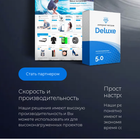
Стать партнером
Простота ад
Скорость и
настроек
производительность
Наши решения л
Наши решения имеют высокую
понятно настраи
производительность и Вы
имеют много инс
можете использовать их для
экономящих ваш
высоконагруженных проектов
время сотрудни