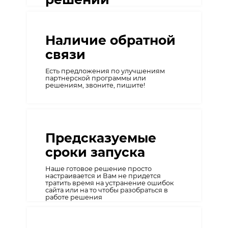
Обновления наших решений
действительно удивляют! Мы
придерживаемся политики выпуска
Наличие обратной
очень крупных обновлений с
серьезными улучшениями решений.
связи
Есть предложения по улучшениям
партнерской программы или
решениям, звоните, пишите!
Предсказуемые
сроки запуска
Наше готовое решение просто
настраивается и Вам не придется
тратить время на устранение ошибок
сайта или на то чтобы разобраться в
работе решения