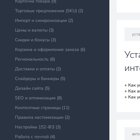
Карточка товара (9)
Торговые предложения (SKU) (2)
Импорт и синхронизации (2)
Цены и валюты (3)
уст
Скидки и бонусы (3)
Корзина и оформление заказа (6)
Уст
Региональность (6)
инт
Доставки и оплаты (2)
Слайдеры и баннеры (5)
+ Как 
Дизайн сайта (5)
+ Как 
+ Как 
SEO и оптимизация (8)
Контентные страницы (11)
Правила кастомизации (2)
Настройки 152-ФЗ (3)
акт
Работа с почтой (4)