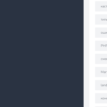
кас
тип
оши
PH
сме
Маг
lan
кон