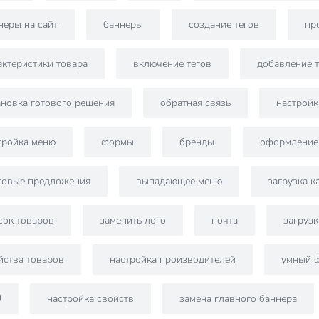
неры на сайт
баннеры
создание тегов
пр
актеристики товара
включение тегов
добавление т
ановка готового решения
обратная связь
настройк
тройка меню
формы
бренды
оформление 
говые предложения
выпадающее меню
загрузка к
сок товаров
заменить лого
почта
загрузк
йства товаров
настройка производителей
умный 
U
настройка свойств
замена главного баннера