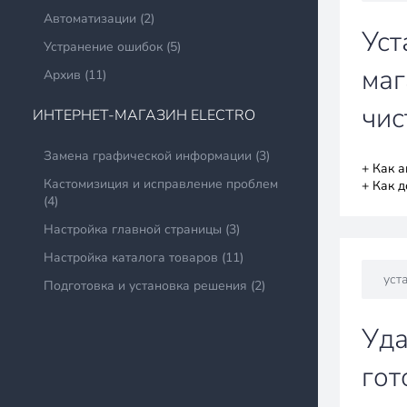
Автоматизации (2)
Уст
Устранение ошибок (5)
маг
Архив (11)
чис
ИНТЕРНЕТ-МАГАЗИН ELECTRO
Замена графической информации (3)
+ Как 
Кастомизиция и исправление проблем
+ Как д
(4)
Настройка главной страницы (3)
Настройка каталога товаров (11)
уст
Подготовка и установка решения (2)
Уда
гот