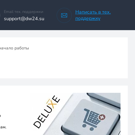
Написать в тех.
Email тех. поддержки
поддержку
support@dw24.su
 начало работы
о
ам.