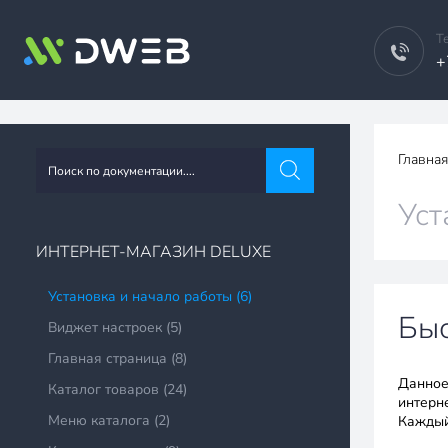
Т
+
Главная
Уст
ИНТЕРНЕТ-МАГАЗИН DELUXE
Установка и начало работы (6)
Быс
Виджет настроек (5)
Главная страница (8)
Данное
Каталог товаров (24)
интерн
Меню каталога (2)
Каждый