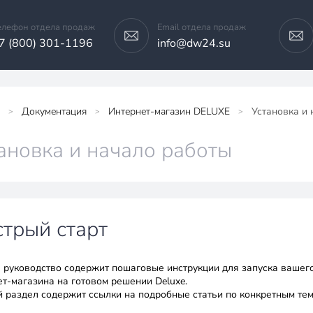
елефон отдела продаж
Email отдела продаж
7 (800) 301-1196
info@dw24.su
Документация
Интернет-магазин DELUXE
Установка и
>
>
>
ановка и начало работы
трый старт
 руководство содержит пошаговые инструкции для запуска вашег
ет-магазина на готовом решении Deluxe.
 раздел содержит ссылки на подробные статьи по конкретным тем