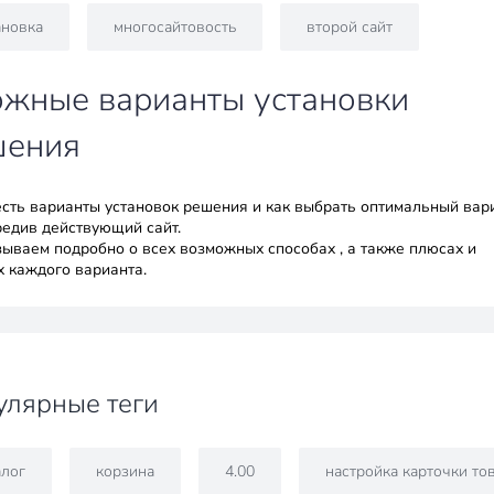
ановка
многосайтовость
второй сайт
жные варианты установки
шения
есть варианты установок решения и как выбрать оптимальный вар
редив действующий сайт.
зываем подробно о всех возможных способах , а также плюсах и
х каждого варианта.
улярные теги
алог
корзина
4.00
настройка карточки то