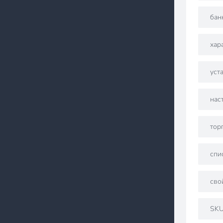
бан
хар
уст
нас
тор
спи
сво
SK