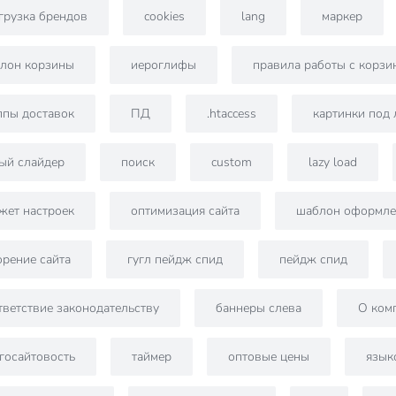
грузка брендов
cookies
lang
маркер
лон корзины
иероглифы
правила работы с корзи
ппы доставок
ПД
.htaccess
картинки под
ый слайдер
поиск
custom
lazy load
жет настроек
оптимизация сайта
шаблон оформле
орение сайта
гугл пейдж спид
пейдж спид
тветствие законодательству
баннеры слева
О ком
госайтовость
таймер
оптовые цены
язык