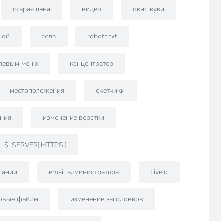
старая цена
видео
окно куки
ной
села
robots.txt
 левым меню
концентратор
местоположения
счетчики
ния
изменение верстки
$_SERVER['HTTPS']
пании
email администратора
LiveId
овые файлы
изменение заголовков