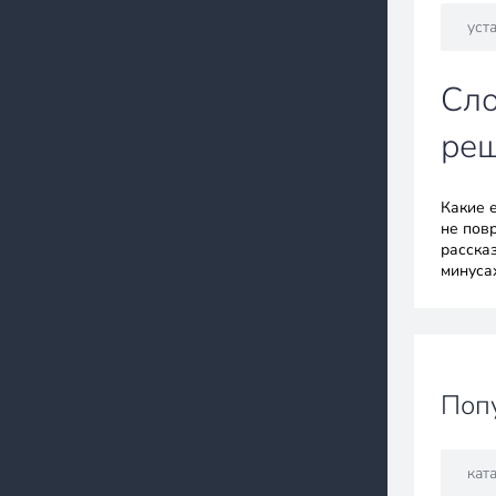
уст
Сло
ре
Какие 
не пов
расска
минуса
Поп
кат