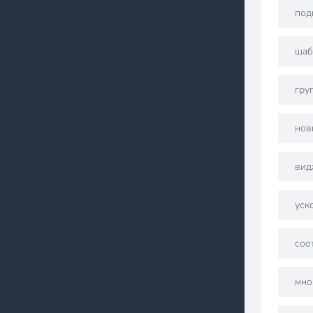
под
шаб
гру
нов
вид
уск
соо
мно