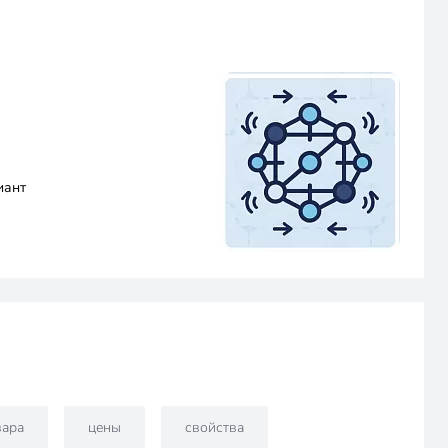
иант
вара
цены
свойства