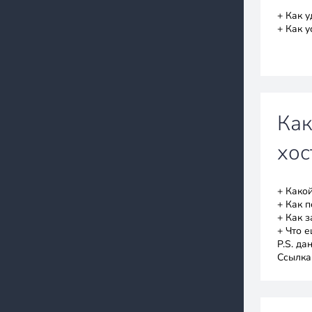
+ Как 
+ Как 
Как
хос
+ Како
+ Как п
+ Как з
+ Что 
P.S. д
Ссылка