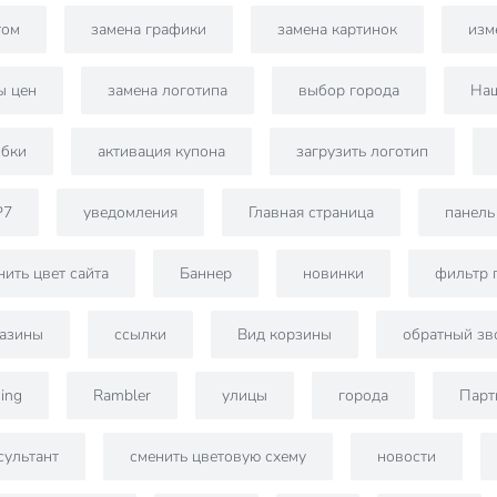
том
замена графики
замена картинок
изм
ы цен
замена логотипа
выбор города
На
бки
активация купона
загрузить логотип
P7
уведомления
Главная страница
панель
нить цвет сайта
Баннер
новинки
фильтр 
азины
ссылки
Вид корзины
обратный зв
ding
Rambler
улицы
города
Парт
сультант
сменить цветовую схему
новости