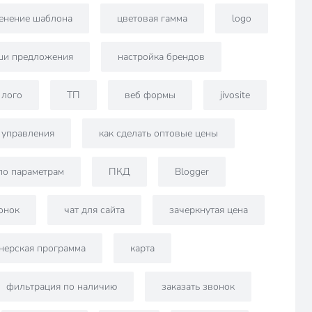
енение шаблона
цветовая гамма
logo
ши предложения
настройка брендов
лого
ТП
веб формы
jivosite
 управления
как сделать оптовые цены
по параметрам
ПКД
Blogger
онок
чат для сайта
зачеркнутая цена
нерская программа
карта
фильтрация по наличию
заказать звонок