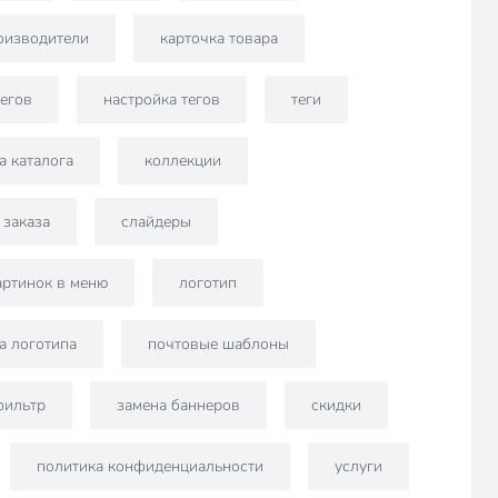
оизводители
карточка товара
егов
настройка тегов
теги
а каталога
коллекции
заказа
слайдеры
артинок в меню
логотип
а логотипа
почтовые шаблоны
фильтр
замена баннеров
скидки
политика конфиденциальности
услуги