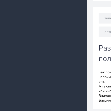
тип
опт
Раз
пол
Как пр
наприм
опт.
А также
или ин
Вниман
Битрикс