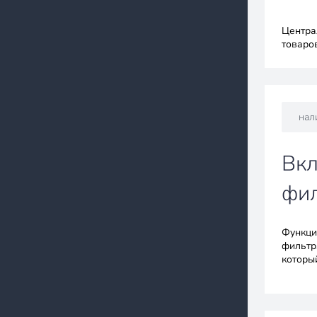
Центра
товаро
нал
Вкл
фи
Функци
фильтр
которы